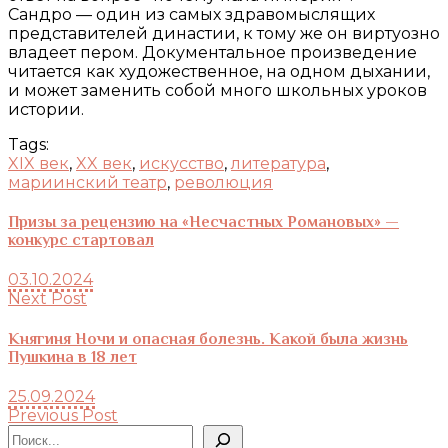
Сандро — один из самых здравомыслящих
представителей династии, к тому же он виртуозно
владеет пером. Документальное произведение
читается как художественное, на одном дыхании,
и может заменить собой много школьных уроков
истории.
Tags:
XIX век
,
XX век
,
искусство
,
литература
,
мариинский театр
,
революция
Призы за рецензию на «Несчастных Романовых» —
конкурс стартовал
03.10.2024
Next Post
Княгиня Ночи и опасная болезнь. Какой была жизнь
Пушкина в 18 лет
25.09.2024
Previous Post
Поиск