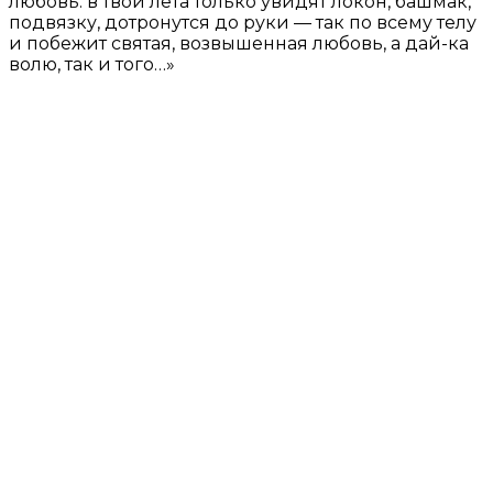
любовь: в твои лета только увидят локон, башмак,
подвязку, дотронутся до руки — так по всему телу
и побежит святая, возвышенная любовь, а дай-ка
волю, так и того…»