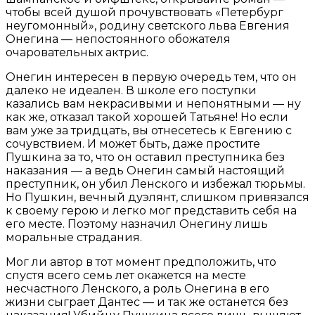
чтобы всей душой прочувствовать «Петербург
неугомонный», родину светского льва Евгения
Онегина — непостоянного обожателя
очаровательных актрис.
Онегин интересен в первую очередь тем, что он
далеко не идеален. В школе его поступки
казались вам некрасивыми и непонятными — ну
как же, отказал такой хорошей Татьяне! Но если
вам уже за тридцать, вы отнесетесь к Евгению с
сочувствием. И может быть, даже простите
Пушкина за то, что он оставил преступника без
наказания — а ведь Онегин самый настоящий
преступник, он убил Ленского и избежал тюрьмы.
Но Пушкин, вечный дуэлянт, слишком привязался
к своему герою и легко мог представить себя на
его месте. Поэтому назначил Онегину лишь
моральные страдания.
Мог ли автор в тот момент предположить, что
спустя всего семь лет окажется на месте
несчастного Ленского, а роль Онегина в его
жизни сыграет Дантес — и так же останется без