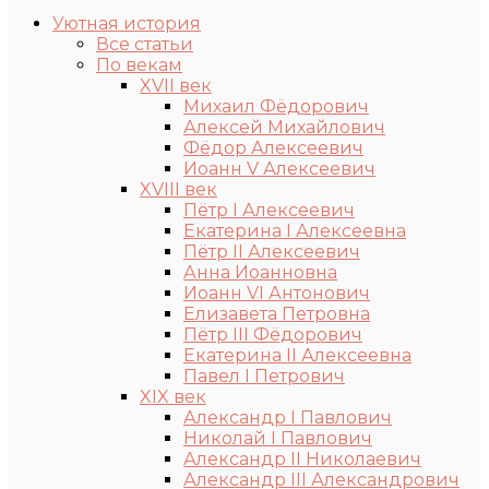
Уютная история
Все статьи
По векам
XVII век
Михаил Фёдорович
Алексей Михайлович
Фёдор Алексеевич
Иоанн V Алексеевич
XVIII век
Пётр I Алексеевич
Екатерина I Алексеевна
Пётр II Алексеевич
Анна Иоанновна
Иоанн VI Антонович
Елизавета Петровна
Пётр III Фёдорович
Екатерина II Алексеевна
Павел I Петрович
XIX век
Александр I Павлович
Николай I Павлович
Александр II Николаевич
Александр III Александрович