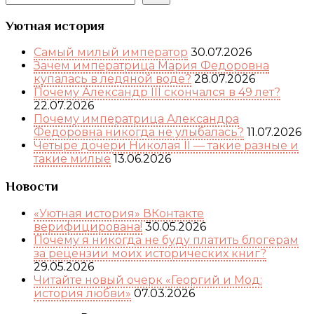
Уютная история
Самый милый император
30.07.2026
Зачем императрица Мария Федоровна
купалась в ледяной воде?
28.07.2026
Почему Александр III скончался в 49 лет?
22.07.2026
Почему императрица Александра
Федоровна никогда не улыбалась?
11.07.2026
Четыре дочери Николая II — такие разные и
такие милые
13.06.2026
Новости
«Уютная история» ВКонтакте
верифицирована!
30.05.2026
Почему я никогда не буду платить блогерам
за рецензии моих исторических книг?
29.05.2026
Читайте новый очерк «Георгий и Мод:
история любви»
07.03.2026