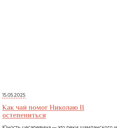
15.05.2025
Как чай помог Николаю II
остепениться
Юность цесаревича — это реки шампанского и