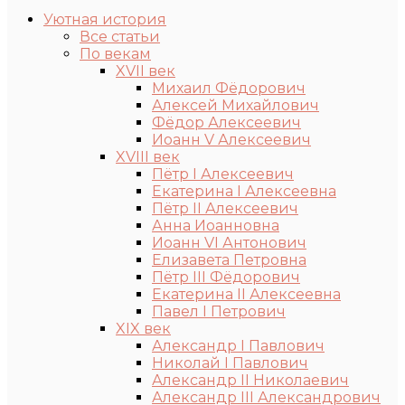
Уютная история
Все статьи
По векам
XVII век
Михаил Фёдорович
Алексей Михайлович
Фёдор Алексеевич
Иоанн V Алексеевич
XVIII век
Пётр I Алексеевич
Екатерина I Алексеевна
Пётр II Алексеевич
Анна Иоанновна
Иоанн VI Антонович
Елизавета Петровна
Пётр III Фёдорович
Екатерина II Алексеевна
Павел I Петрович
XIX век
Александр I Павлович
Николай I Павлович
Александр II Николаевич
Александр III Александрович