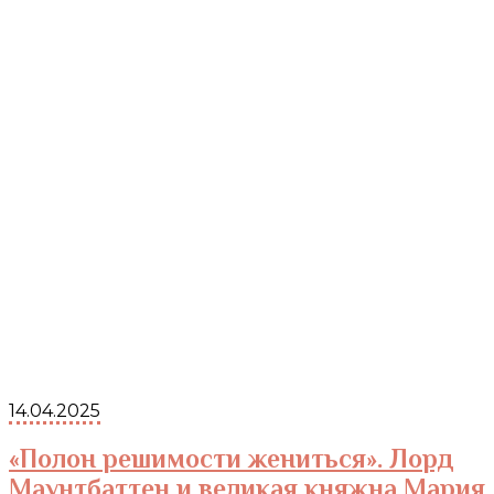
14.04.2025
«Полон решимости жениться». Лорд
Маунтбаттен и великая княжна Мария