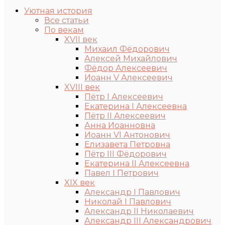
Уютная история
Все статьи
По векам
XVII век
Михаил Фёдорович
Алексей Михайлович
Фёдор Алексеевич
Иоанн V Алексеевич
XVIII век
Пётр I Алексеевич
Екатерина I Алексеевна
Пётр II Алексеевич
Анна Иоанновна
Иоанн VI Антонович
Елизавета Петровна
Пётр III Фёдорович
Екатерина II Алексеевна
Павел I Петрович
XIX век
Александр I Павлович
Николай I Павлович
Александр II Николаевич
Александр III Александрович