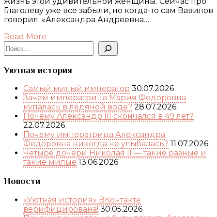
жизнь этой удивительной женщины. Сейчас про
Глаголеву уже все забыли, но когда-то сам Вавилов
говорил: «Александра Андреевна…
Read More
Поиск
Уютная история
Самый милый император
30.07.2026
Зачем императрица Мария Федоровна
купалась в ледяной воде?
28.07.2026
Почему Александр III скончался в 49 лет?
22.07.2026
Почему императрица Александра
Федоровна никогда не улыбалась?
11.07.2026
Четыре дочери Николая II — такие разные и
такие милые
13.06.2026
Новости
«Уютная история» ВКонтакте
верифицирована!
30.05.2026