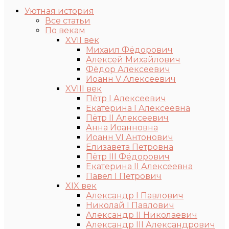
Уютная история
Все статьи
По векам
XVII век
Михаил Фёдорович
Алексей Михайлович
Фёдор Алексеевич
Иоанн V Алексеевич
XVIII век
Пётр I Алексеевич
Екатерина I Алексеевна
Пётр II Алексеевич
Анна Иоанновна
Иоанн VI Антонович
Елизавета Петровна
Пётр III Фёдорович
Екатерина II Алексеевна
Павел I Петрович
XIX век
Александр I Павлович
Николай I Павлович
Александр II Николаевич
Александр III Александрович