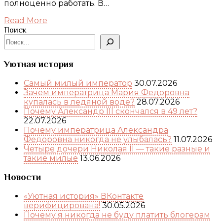
полноценно работать. В…
Read More
Поиск
Уютная история
Самый милый император
30.07.2026
Зачем императрица Мария Федоровна
купалась в ледяной воде?
28.07.2026
Почему Александр III скончался в 49 лет?
22.07.2026
Почему императрица Александра
Федоровна никогда не улыбалась?
11.07.2026
Четыре дочери Николая II — такие разные и
такие милые
13.06.2026
Новости
«Уютная история» ВКонтакте
верифицирована!
30.05.2026
Почему я никогда не буду платить блогерам