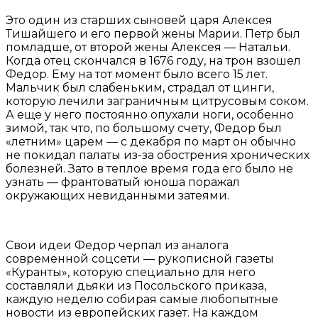
Это один из старших сыновей царя Алексея
Тишайшего и его первой жены Марии. Петр был
помладше, от второй жены Алексея — Натальи.
Когда отец скончался в 1676 году, на трон взошел
Федор. Ему на тот момент было всего 15 лет.
Мальчик был слабеньким, страдал от цинги,
которую лечили заграничным цитрусовым соком.
А еще у него постоянно опухали ноги, особенно
зимой, так что, по большому счету, Федор был
«летним» царем — с декабря по март он обычно
не покидал палаты из-за обострения хронических
болезней. Зато в теплое время года его было не
узнать — франтоватый юноша поражал
окружающих невиданными затеями.
Свои идеи Федор черпал из аналога
современной соцсети — рукописной газеты
«Куранты», которую специально для него
составляли дьяки из Посольского приказа,
каждую неделю собирая самые любопытные
новости из европейских газет. На каждом