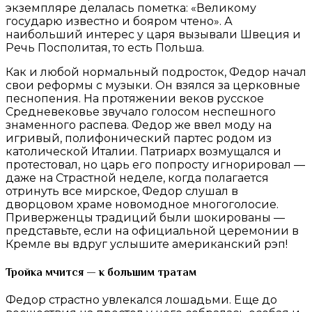
экземпляре делалась пометка: «Великому
государю известно и бояром чтено». А
наибольший интерес у царя вызывали Швеция и
Речь Посполитая, то есть Польша.
Как и любой нормальный подросток, Федор начал
свои реформы с музыки. Он взялся за церковные
песнопения. На протяжении веков русское
Средневековье звучало голосом неспешного
знаменного распева. Федор же ввел моду на
игривый, полифонический партес родом из
католической Италии. Патриарх возмущался и
протестовал, но царь его попросту игнорировал —
даже на Страстной неделе, когда полагается
отринуть все мирское, Федор слушал в
дворцовом храме новомодное многоголосие.
Приверженцы традиций были шокированы —
представьте, если на официальной церемонии в
Кремле вы вдруг услышите американский рэп!
Тройка мчится — к большим тратам
Федор страстно увлекался лошадьми. Еще до