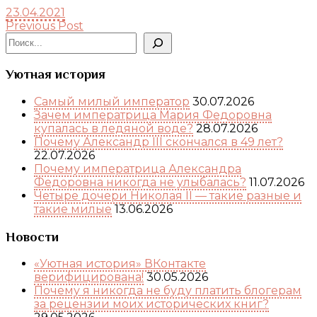
23.04.2021
Previous Post
Поиск
Уютная история
Самый милый император
30.07.2026
Зачем императрица Мария Федоровна
купалась в ледяной воде?
28.07.2026
Почему Александр III скончался в 49 лет?
22.07.2026
Почему императрица Александра
Федоровна никогда не улыбалась?
11.07.2026
Четыре дочери Николая II — такие разные и
такие милые
13.06.2026
Новости
«Уютная история» ВКонтакте
верифицирована!
30.05.2026
Почему я никогда не буду платить блогерам
за рецензии моих исторических книг?