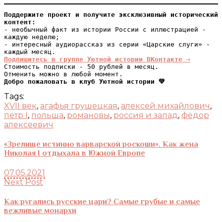
Поддержите проект и получите эксклюзивный исторический 
контент:
- необычный факт из истории России с иллюстрацией - 
каждую неделю;

- интересный аудиорассказ из серии «Царские слуги» - 
Подпишитесь в группе Уютной истории ВКонтакте ⇢
Стоимость подписки - 50 рублей в месяц.

Добро пожаловать в клуб Уютной истории 💚
Tags:
XVII век
,
агафья грушецкая
,
алексей михайлович
,
петр I
,
польша
,
романовы
,
россия и запад
,
фёдор
алексеевич
«Зрелище истинно варварской роскоши». Как жена
Николая I отдыхала в Южной Европе
07.05.2021
Next Post
Как ругались русские цари? Самые грубые и самые
вежливые монархи