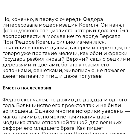
Но, конечно, в первую очередь Федора
интересовала модернизация Кремля. Он нанял
французского специалиста, который должен был
воспроизвести в Москве нечто вроде Версаля.
При Федоре Кремль сильно изменился,
появились новые здания, галереи и переходы, не
говоря уже про такие мелочи, как обои и фрески.
Государь разбил «новый Верхний сад» с редкими
деревьями и цветами, богато украсил его
колоннами, решетками, живописью, не пожалел
денег на певчих птиц и даже попугаев.
Вместо послесловия
Федор скончался, не дожив до двадцати одного
года. Большинство его проектов так и не были
воплощены. Однако многие историки уверены —
малозначимые, но яркие начинания царя-
модника стали отправной точкой для великих
реформ его младшего брата. Как пишет
исследователь Седов, «при Петре I не случилось