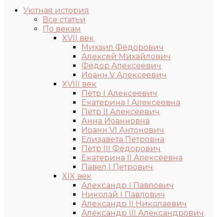
Уютная история
Все статьи
По векам
XVII век
Михаил Фёдорович
Алексей Михайлович
Фёдор Алексеевич
Иоанн V Алексеевич
XVIII век
Пётр I Алексеевич
Екатерина I Алексеевна
Пётр II Алексеевич
Анна Иоанновна
Иоанн VI Антонович
Елизавета Петровна
Пётр III Фёдорович
Екатерина II Алексеевна
Павел I Петрович
XIX век
Александр I Павлович
Николай I Павлович
Александр II Николаевич
Александр III Александрович