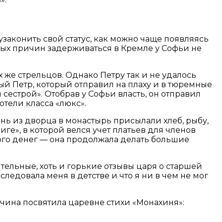
узаконить свой статус, как можно чаще появляясь
ных причин задерживаться в Кремле у Софьи не
х же стрельцов. Однако Петру так и не удалось
ый Петр, который отправил на плаху и в тюремные
сестрой». Отобрав у Софьи власть, он отправил
тели класса «люкс».
нь из дворца в монастырь присылали хлеб, рыбу,
е», в которой велся учет платьев для членов
ного денег — она продолжала делать большие
тельные, хоть и горькие отзывы царя о старшей
едовала меня в детстве и что я ни в чем не мог
чина посвятила царевне стихи «Монахиня»: