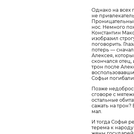
Однако на всех 
не привлекатель
Проницательный
нос. Немного по
Константин Мако
изобразил строг
поговорить. Гла
потерь — сначал
Алексея, которы
скончался отец,
трон после Алек
воспользовавшис
Софьи погибали
Позже недоброс
сговоре с мятежн
остальные обита
сажать на трон?
мал.
И тогда Софья р
терема к народу
жены государей 