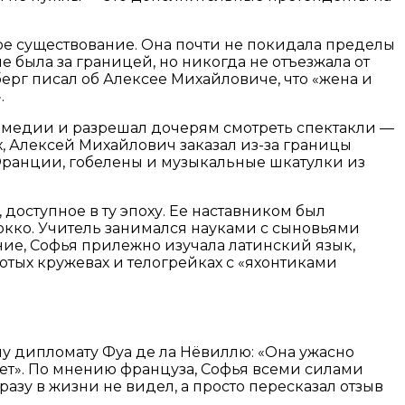
ое существование. Она почти не покидала пределы
е была за границей, но никогда не отъезжала от
ерг писал об Алексее Михайловиче, что «жена и
.
 комедии и разрешал дочерям смотреть спектакли —
ых, Алексей Михайлович заказал из-за границы
Франции, гобелены и музыкальные шкатулки из
доступное в ту эпоху. Ее наставником был
окко. Учитель занимался науками с сыновьями
ние, Софья прилежно изучала латинский язык,
лотых кружевах и телогрейках с «яхонтиками
 дипломату Фуа де ла Нёвиллю: «Она ужасно
 лет». По мнению француза, Софья всеми силами
разу в жизни не видел, а просто пересказал отзыв