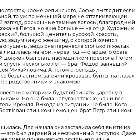
портретах, кроме репинского, Софья выглядит если
ной, то уж по меньшей мере не отталкивающей.
 взгляд, роскошные темные волосы, благородный
хожа на Петра, но еще больше — на отца. Художник
вский, большой ценитель русской красоты,
ую, задумчивую женщину, с которой хочется
за опущены, ведь она перенесла столько тяжелых
а лишилась матери, через год — старшего брата
й должен был стать наследником престола. Потом
 и спустя несколько лет — брат Фёдор, занявший
сея Михайловича. А потом стрельцы,
ь безвластием, затеяли кровавые бунты, на глазах
 ее родственники и знакомые.
овестные историки будут обвинять царевну в
иками. Но она была напугана так же, как и все
тели Кремля. Выхода из ситуации не было. Кого
 Брат Иван слишком немощен, брат Петр слишком
ешилась. Для начала она заставила себя выйти из
 — это был дерзкий и неслыханный поступок. Даже
не смели показываться людям, ездили в