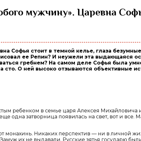
нарисовал ее Репин? И неужели эта выдающаяся 
оваться гребнем? На самом деле Софья была умн
а сто. О ней высоко отзываются объективные ис
естым ребенком в семье царя Алексея Михайловича 
еще одна затворница появилась на свет, вот и все. 
от монахинь. Никаких перспектив — ни в личной жи
. Замуж их не выдавали. Русские зятья государю бы