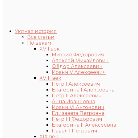
Уютная история
Все статьи
По векам
XVII век
Михаил Фёдорович
Алексей Михайлович
Фёдор Алексеевич
Иоанн V Алексеевич
XVIII век
Пётр I Алексеевич
Екатерина I Алексеевна
Пётр II Алексеевич
Анна Иоанновна
Иоанн VI Антонович
Елизавета Петровна
Пётр III Фёдорович
Екатерина II Алексеевна
Павел I Петрович
XIX век