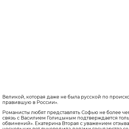
Великой, которая даже не была русской по проис
правившую в России».
Романисты любят представлять Софью не более чем
связь с Василием Голицыным подтверждается то
обвинений». Екатерина Вторая с уважением отзыва
нескольких лет руководила делами государства со