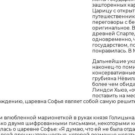
зашторенных кар
Царицу с откры
путешественник.
переговоры с б
оригинальное. В
древней Спарте,
одновременно, ч
государством, п
понравилась. В 
Дальнейшие ука
наконец-то пом
консервативные 
грубияна Нёвилл
более чем обида
Линдси Хьюз, «
поставить на ме
хождению, царевна Софья являет собой самую реши
 влюбленной марионеткой в руках князя Голицына. 
лько двумя шифрованными письмами, некоторыми к
лась о царевне Софье: «Я думаю, что ей не была от
 всей проницательностью, которой возможно желать