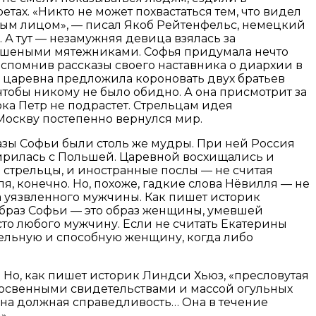
етах. «Никто не может похвастаться тем, что видел
тым лицом», — писал Якоб Рейтенфельс, немецкий
 А тут — незамужняя девица взялась за
ешеными мятежниками. Софья придумала нечто
спомнив рассказы своего наставника о диархии в
 царевна предложила короновать двух братьев
тобы никому не было обидно. А она присмотрит за
ока Петр не подрастет. Стрельцам идея
Москву постепенно вернулся мир.
зы Софьи были столь же мудры. При ней Россия
ирилась с Польшей. Царевной восхищались и
стрельцы, и иностранные послы — не считая
я, конечно. Но, похоже, гадкие слова Нёвилля — не
 уязвленного мужчины. Как пишет историк
образ Софьи — это образ женщины, умевшей
сто любого мужчину. Если не считать Екатерины
тельную и способную женщину, когда либо
Но, как пишет историк Линдси Хьюз, «пресловутая
освенными свидетельствами и массой огульных
дана должная справедливость… Она в течение
».