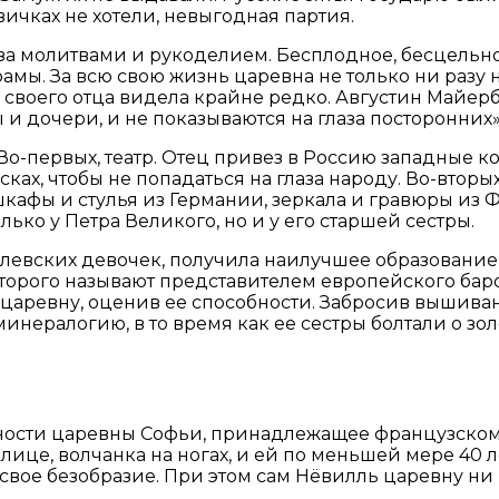
ичках не хотели, невыгодная партия.
 за молитвами и рукоделием. Бесплодное, бесцельн
амы. За всю свою жизнь царевна не только ни разу н
 своего отца видела крайне редко. Августин Майерб
 и дочери, и не показываются на глаза посторонних»
. Во-первых, театр. Отец привез в Россию западные
сках, чтобы не попадаться на глаза народу. Во-втор
кафы и стулья из Германии, зеркала и гравюры из 
ько у Петра Великого, но и у его старшей сестры.
млевских девочек, получила наилучшее образование, 
оторого называют представителем европейского бар
ю царевну, оценив ее способности. Забросив вышива
инералогию, в то время как ее сестры болтали о зо
ости царевны Софьи, принадлежащее французскому
а лице, волчанка на ногах, и ей по меньшей мере 40
 свое безобразие. При этом сам Нёвилль царевну ни 