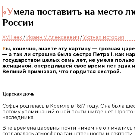
«Умела поставить на место любого мужчину». Царевна Софья — первая правительница
России
XVII век
/
Иоанн V Алексеевич
/
Уютная история
Вы, конечно, знаете эту картину — грозная царевна Софья стоит в темной келье, глаза безумные, волосы всклокочены. Но давайте разберемся
— а так ли страшна была сестра Петра I, как 
государством целых семь лет, не умела польз
женщиной, опередившей свое время лет эдак н
Великий признавал, что гордится сестрой.
Царская дочь
Софья родилась в Кремле в 1657 году. Она была ш
потому упоминаний о ней почти нигде нет. Просто 
наследника.
В те времена царевны почти ничем не отличались 
создавалась атмосфера таинственности и святости