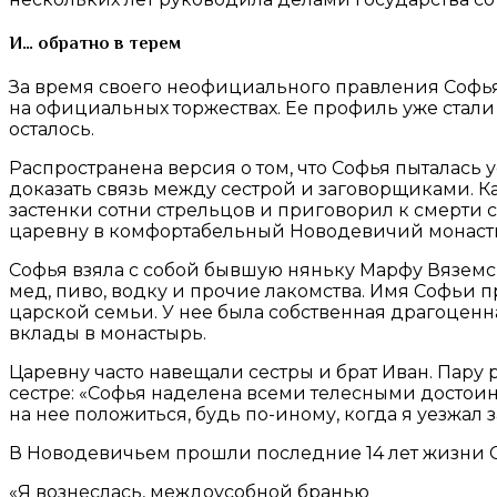
И… обратно в терем
За время своего неофициального правления Софья, 
на официальных торжествах. Ее профиль уже стали
осталось.
Распространена версия о том, что Софья пыталась у
доказать связь между сестрой и заговорщиками. К
застенки сотни стрельцов и приговорил к смерти с
царевну в комфортабельный Новодевичий монасты
Софья взяла с собой бывшую няньку Марфу Вяземск
мед, пиво, водку и прочие лакомства. Имя Софьи 
царской семьи. У нее была собственная драгоценн
вклады в монастырь.
Царевну часто навещали сестры и брат Иван. Пару 
сестре: «Софья наделена всеми телесными достоинс
на нее положиться, будь по-иному, когда я уезжал з
В Новодевичьем прошли последние 14 лет жизни Со
«Я вознеслась, междоусобной бранью