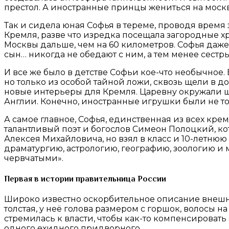
престол. А иностранные принцы жениться на москв
Так и сидела юная Софья в тереме, проводя время
Кремля, разве что изредка посещала загородные хр
Москвы дальше, чем на 60 километров. Софья даже
сын… никогда не обедают с ним, а тем менее сестры
И все же было в детстве Софьи кое-что необычное
но только из особой тайной ложи, сквозь щели в до
новые интерьеры для Кремля. Царевну окружали ш
Англии. Конечно, иностранные игрушки были не тол
А самое главное, Софья, единственная из всех кре
талантливый поэт и богослов Симеон Полоцкий, к
Алексея Михайловича, но взял в класс и 10-летню
драматургию, астрологию, географию, зоологию и м
червчатыми».
Первая в истории правительница России
Широко известно оскорбительное описание внешн
толстая, у неё голова размером с горшок, волосы н
стремилась к власти, чтобы как-то компенсировать
одного ехидного придворного.