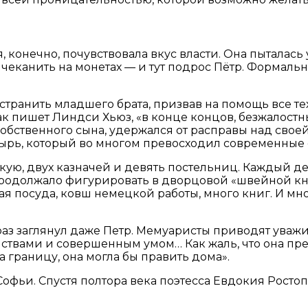
конечно, почувствовала вкус власти. Она пыталась 
 чеканить на монетах — и тут подрос Пётр. Формаль
странить младшего брата, призвав на помощь все те
ак пишет Линдси Хьюз, «в конце концов, безжалостн
обственного сына, удержался от расправы над своей 
рь, который во многом превосходил современные о
ую, двух казначей и девять постельниц. Каждый де
продолжало фигурировать в дворцовой «швейной книг
ая посуда, ковш немецкой работы, много книг. И м
раз заглянул даже Петр. Мемуаристы приводят уважи
твами и совершенным умом… Как жаль, что она пресл
а границу, она могла бы править дома».
фьи. Спустя полтора века поэтесса Евдокия Ростоп