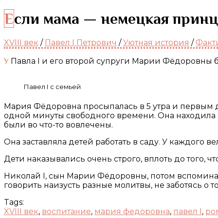
Если мама — немецкая принц
XVIII век
/
Павел I Петрович
/
Уютная история
/
Факт
У Павла I и его второй супруги Марии Фёдоровны 
Павел I с семьей
Мария Фёдоровна просыпалась в 5 утра и первым д
одной минуты свободного времени. Она находила п
были во что-то вовлечены.
Она заставляла детей работать в саду. У каждого в
Дети наказывались очень строго, вплоть до того, что
Николай I, сын Марии Фёдоровны, потом вспоминал
говорить наизусть разные молитвы, не заботясь о то
Tags:
XVIII век
,
воспитание
,
мария федоровна
,
павел I
,
ро