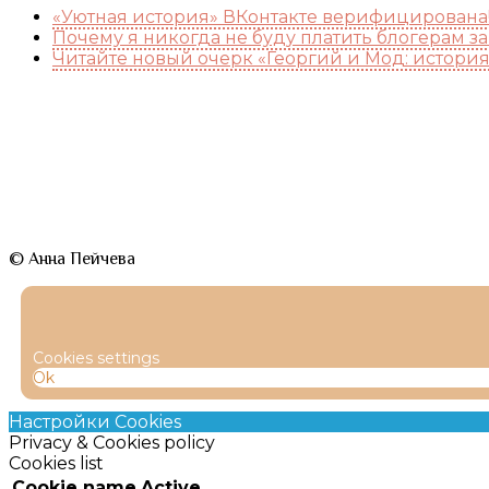
«Уютная история» ВКонтакте верифицирована
Почему я никогда не буду платить блогерам з
Читайте новый очерк «Георгий и Мод: истори
© Анна Пейчева
Cookies settings
Ok
Настройки Cookies
Privacy & Cookies policy
Cookies list
Cookie name
Active