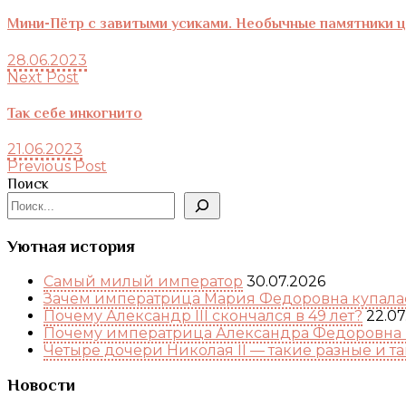
Мини-Пётр с завитыми усиками. Необычные памятники ца
28.06.2023
Next Post
Так себе инкогнито
21.06.2023
Previous Post
Поиск
Уютная история
Самый милый император
30.07.2026
Зачем императрица Мария Федоровна купалас
Почему Александр III скончался в 49 лет?
22.07
Почему императрица Александра Федоровна 
Четыре дочери Николая II — такие разные и т
Новости