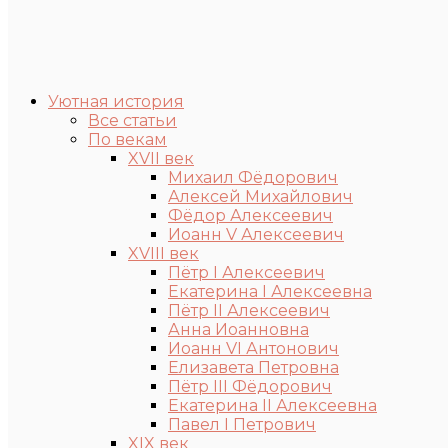
Уютная история
Все статьи
По векам
XVII век
Михаил Фёдорович
Алексей Михайлович
Фёдор Алексеевич
Иоанн V Алексеевич
XVIII век
Пётр I Алексеевич
Екатерина I Алексеевна
Пётр II Алексеевич
Анна Иоанновна
Иоанн VI Антонович
Елизавета Петровна
Пётр III Фёдорович
Екатерина II Алексеевна
Павел I Петрович
XIX век