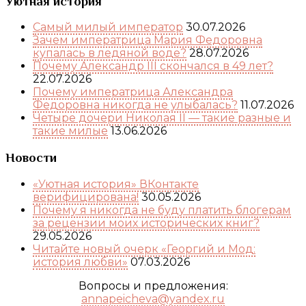
Уютная история
Самый милый император
30.07.2026
Зачем императрица Мария Федоровна
купалась в ледяной воде?
28.07.2026
Почему Александр III скончался в 49 лет?
22.07.2026
Почему императрица Александра
Федоровна никогда не улыбалась?
11.07.2026
Четыре дочери Николая II — такие разные и
такие милые
13.06.2026
Новости
«Уютная история» ВКонтакте
верифицирована!
30.05.2026
Почему я никогда не буду платить блогерам
за рецензии моих исторических книг?
29.05.2026
Читайте новый очерк «Георгий и Мод:
история любви»
07.03.2026
Вопросы и предложения:
annapeicheva@yandex.ru