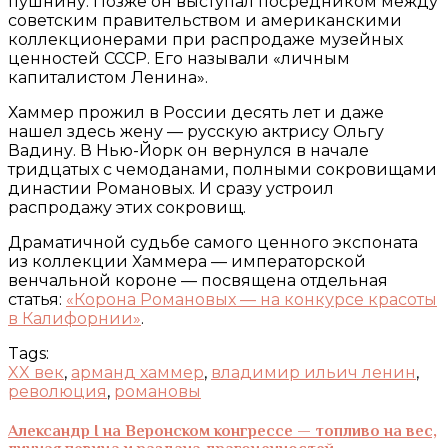
пушнину. Позже он выступал посредником между
советским правительством и американскими
коллекционерами при распродаже музейных
ценностей СССР. Его называли «личным
капиталистом Ленина».
Хаммер прожил в России десять лет и даже
нашел здесь жену — русскую актрису Ольгу
Вадину. В Нью-Йорк он вернулся в начале
тридцатых с чемоданами, полными сокровищами
династии Романовых. И сразу устроил
распродажу этих сокровищ.
Драматичной судьбе самого ценного экспоната
из коллекции Хаммера — императорской
венчальной короне — посвящена отдельная
статья:
«Корона Романовых — на конкурсе красоты
в Калифорнии»
.
Tags:
XX век
,
арманд хаммер
,
владимир ильич ленин
,
революция
,
романовы
Александр I на Веронском конгрессе — топливо на вес,