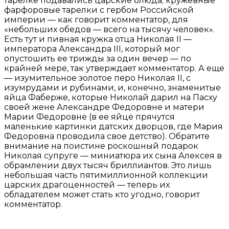
тарелке подавались царские блюда; кружевные
фарфоровые тарелки с гербом Российской
империи — как говорит комментатор, для
«небольших обедов — всего на тысячу человек».
Есть тут и пивная кружка отца Николая II —
императора Александра III, который мог
опустошить ее трижды за один вечер — по
крайней мере, так утверждает комментатор. А еще
— изумительное золотое перо Николая II, с
изумрудами и рубинами, и, конечно, знаменитые
яйца Фаберже, которые Николай дарил на Пасху
своей жене Александре Федоровне и матери
Марии Федоровне (в ее яйце прячутся
маленькие картинки датских дворцов, где Мария
Федоровна проводила свое детство). Обратите
внимание на поистине роскошный подарок
Николая супруге — миниатюра их сына Алексея в
обрамлении двух тысяч бриллиантов. Это лишь
небольшая часть пятимиллионной коллекции
царских драгоценностей — теперь их
обладателем может стать кто угодно, говорит
комментатор.