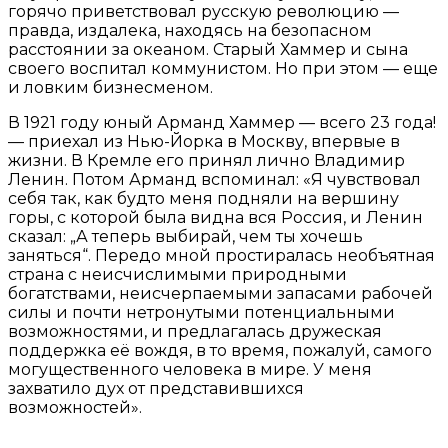
горячо приветствовал русскую революцию —
правда, издалека, находясь на безопасном
расстоянии за океаном. Старый Хаммер и сына
своего воспитал коммунистом. Но при этом — еще
и ловким бизнесменом.
В 1921 году юный Арманд Хаммер — всего 23 года!
— приехал из Нью-Йорка в Москву, впервые в
жизни. В Кремле его принял лично Владимир
Ленин. Потом Арманд вспоминал: «Я чувствовал
себя так, как будто меня подняли на вершину
горы, с которой была видна вся Россия, и Ленин
сказал: „А теперь выбирай, чем ты хочешь
заняться“. Передо мной простиралась необъятная
страна с неисчислимыми природными
богатствами, неисчерпаемыми запасами рабочей
силы и почти нетронутыми потенциальными
возможностями, и предлагалась дружеская
поддержка её вождя, в то время, пожалуй, самого
могущественного человека в мире. У меня
захватило дух от представившихся
возможностей».