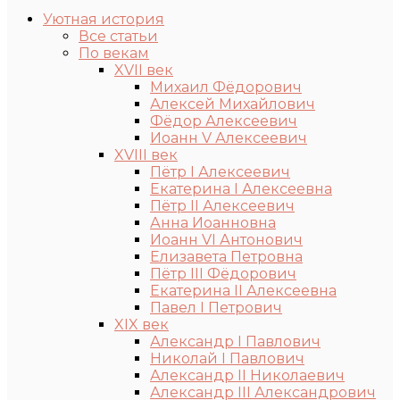
Уютная история
Все статьи
По векам
XVII век
Михаил Фёдорович
Алексей Михайлович
Фёдор Алексеевич
Иоанн V Алексеевич
XVIII век
Пётр I Алексеевич
Екатерина I Алексеевна
Пётр II Алексеевич
Анна Иоанновна
Иоанн VI Антонович
Елизавета Петровна
Пётр III Фёдорович
Екатерина II Алексеевна
Павел I Петрович
XIX век
Александр I Павлович
Николай I Павлович
Александр II Николаевич
Александр III Александрович