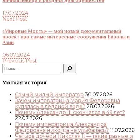
личная певица и раздача драгоценностей
17.07.2024
Next Post
«Мировые Мосты» — мой новый документальный
проект про самые интересные сооружения Европы и
Азии
06.07.2024
Previous Post
Поиск
Уютная история
Самый милый император
30.07.2026
Зачем императрица Мария Федоровна
купалась в ледяной воде?
28.07.2026
Почему Александр III скончался в 49 лет?
22.07.2026
Почему императрица Александра
Федоровна никогда не улыбалась?
11.07.2026
Четыре дочери Николая II — такие разные и