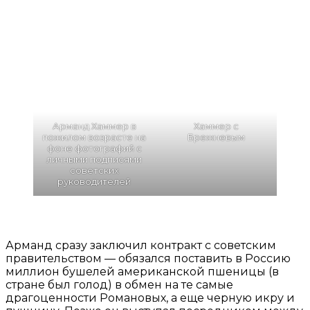
Арманд Хаммер в
Хаммер с
пожилом возрасте на
Брежневым
фоне фотографий с
личными подписями
советских
руководителей
Арманд сразу заключил контракт с советским
правительством — обязался поставить в Россию
миллион бушелей американской пшеницы (в
стране был голод) в обмен на те самые
драгоценности Романовых, а еще черную икру и