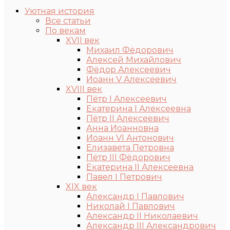
Уютная история
Все статьи
По векам
XVII век
Михаил Фёдорович
Алексей Михайлович
Фёдор Алексеевич
Иоанн V Алексеевич
XVIII век
Пётр I Алексеевич
Екатерина I Алексеевна
Пётр II Алексеевич
Анна Иоанновна
Иоанн VI Антонович
Елизавета Петровна
Пётр III Фёдорович
Екатерина II Алексеевна
Павел I Петрович
XIX век
Александр I Павлович
Николай I Павлович
Александр II Николаевич
Александр III Александрович