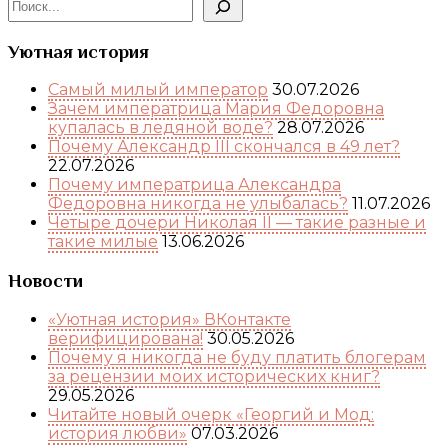
Уютная история
Самый милый император
30.07.2026
Зачем императрица Мария Федоровна
купалась в ледяной воде?
28.07.2026
Почему Александр III скончался в 49 лет?
22.07.2026
Почему императрица Александра
Федоровна никогда не улыбалась?
11.07.2026
Четыре дочери Николая II — такие разные и
такие милые
13.06.2026
Новости
«Уютная история» ВКонтакте
верифицирована!
30.05.2026
Почему я никогда не буду платить блогерам
за рецензии моих исторических книг?
29.05.2026
Читайте новый очерк «Георгий и Мод:
история любви»
07.03.2026