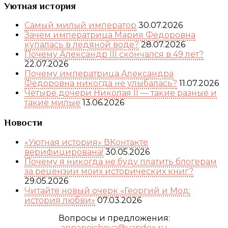
Уютная история
Самый милый император
30.07.2026
Зачем императрица Мария Федоровна
купалась в ледяной воде?
28.07.2026
Почему Александр III скончался в 49 лет?
22.07.2026
Почему императрица Александра
Федоровна никогда не улыбалась?
11.07.2026
Четыре дочери Николая II — такие разные и
такие милые
13.06.2026
Новости
«Уютная история» ВКонтакте
верифицирована!
30.05.2026
Почему я никогда не буду платить блогерам
за рецензии моих исторических книг?
29.05.2026
Читайте новый очерк «Георгий и Мод:
история любви»
07.03.2026
Вопросы и предложения:
annapeicheva@yandex.ru