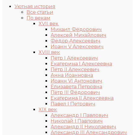
Уютная история
Все статьи
По векам
XVII век
Михаил Фёдорович
Алексей Михайлович
Фёдор Алексеевич
Иоанн V Алексеевич
XVIII век
Пётр I Алексеевич
Екатерина I Алексеевна
Пётр II Алексеевич
Анна Иоанновна
Иоанн VI Антонович
Елизавета Петровна
Пётр III Фёдорович
Екатерина II Алексеевна
Павел I Петрович
XIX век
Александр I Павлович
Николай I Павлович
Александр II Николаевич
Александр III Александрович