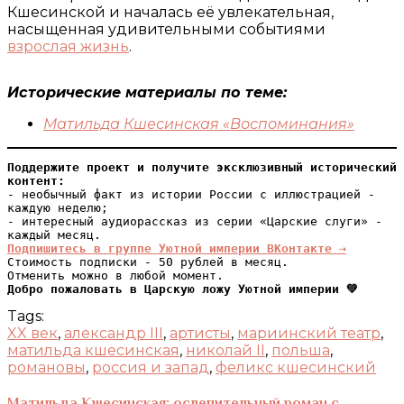
Кшесинской и началась её увлекательная,
насыщенная удивительными событиями
взрослая жизнь
.
Исторические материалы по теме:
Матильда Кшесинская «Воспоминания»
Поддержите проект и получите эксклюзивный исторический 
контент:
- необычный факт из истории России с иллюстрацией - 
каждую неделю;

- интересный аудиорассказ из серии «Царские слуги» - 
Подпишитесь в группе Уютной империи ВКонтакте ⇢
Стоимость подписки - 50 рублей в месяц.

Добро пожаловать в Царскую ложу Уютной империи 💚
Tags:
XX век
,
александр III
,
артисты
,
мариинский театр
,
матильда кшесинская
,
николай II
,
польша
,
романовы
,
россия и запад
,
феликс кшесинский
Матильда Кшесинская: ослепительный роман с