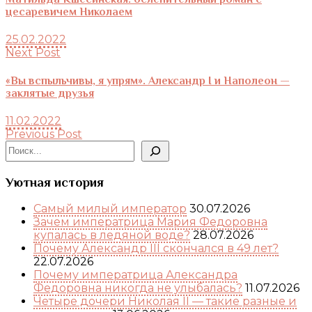
цесаревичем Николаем
25.02.2022
Next Post
«Вы вспыльчивы, я упрям». Александр I и Наполеон —
заклятые друзья
11.02.2022
Previous Post
Поиск
Уютная история
Самый милый император
30.07.2026
Зачем императрица Мария Федоровна
купалась в ледяной воде?
28.07.2026
Почему Александр III скончался в 49 лет?
22.07.2026
Почему императрица Александра
Федоровна никогда не улыбалась?
11.07.2026
Четыре дочери Николая II — такие разные и