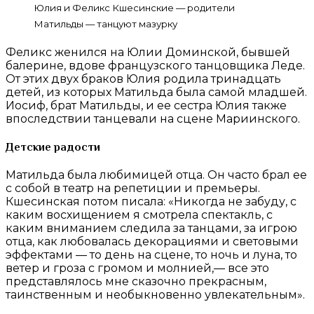
Юлия и Феликс Кшесинские — родители
Матильды — танцуют мазурку
Феликс женился на Юлии Доминской, бывшей
балерине, вдове французского танцовщика Леде.
От этих двух браков Юлия родила тринадцать
детей, из которых Матильда была самой младшей.
Иосиф, брат Матильды, и ее сестра Юлия также
впоследствии танцевали на сцене Мариинского.
Детские радости
Матильда была любимицей отца. Он часто брал ее
с собой в театр на репетиции и премьеры.
Кшесинская потом писала: «Никогда не забуду, с
каким восхищением я смотрела спектакль, с
каким вниманием следила за танцами, за игрою
отца, как любовалась декорациями и световыми
эффектами — то день на сцене, то ночь и луна, то
ветер и гроза с громом и молнией,— все это
представлялось мне сказочно прекрасным,
таинственным и необыкновенно увлекательным».