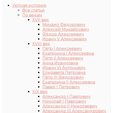
Уютная история
Все статьи
По векам
XVII век
Михаил Фёдорович
Алексей Михайлович
Фёдор Алексеевич
Иоанн V Алексеевич
XVIII век
Пётр I Алексеевич
Екатерина I Алексеевна
Пётр II Алексеевич
Анна Иоанновна
Иоанн VI Антонович
Елизавета Петровна
Пётр III Фёдорович
Екатерина II Алексеевна
Павел I Петрович
XIX век
Александр I Павлович
Николай I Павлович
Александр II Николаевич
Александр III Александрович