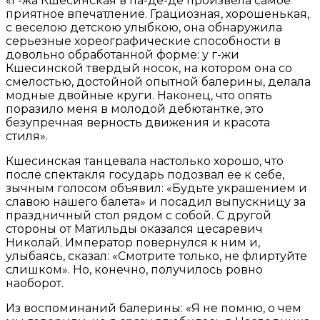
«Г-жа Кшесинская в па-де-де произвела самое
приятное впечатление. Грациозная, хорошенькая,
с веселою детскою улыбкою, она обнаружила
серьезные хореографические способности в
довольно обработанной форме: у г-жи
Кшесинской твердый носок, на котором она со
смелостью, достойной опытной балерины, делала
модные двойные круги. Наконец, что опять
поразило меня в молодой дебютантке, это
безупречная верность движения и красота
стиля».
Кшесинская танцевала настолько хорошо, что
после спектакля государь подозвал ее к себе,
зычным голосом объявил: «Будьте украшением и
славою нашего балета» и посадил выпускницу за
праздничный стол рядом с собой. С другой
стороны от Матильды оказался цесаревич
Николай. Император повернулся к ним и,
улыбаясь, сказал: «Смотрите только, не флиртуйте
слишком». Но, конечно, получилось ровно
наоборот.
Из воспоминаний балерины: «Я не помню, о чем