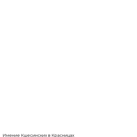
Имение Кшесинских в Красницах