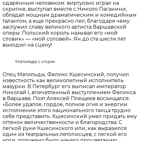
одарённым человеком: виртуозно играл на
скрипке, выступал вместе с Николо Паганини,
обладал мощным драматическим и комедийным
талантом, а еще прекрасно пел, благодаря чему
заслужил славу великого артиста Варшавской
оперы. Польский король называл его «мой
словик» — «мой соловей». Ян до ста шести лет
выходил на сцену!
Матильда с отцом
Отец Матильды, Феликс Кшесинский, получил
известность как великолепный исполнитель
мазурки. В Петербург его выписал император
Николай I, впечатлённый выступлением Феликса
в Варшаве. Поэт Алексей Плещеев восхищался:
«Более удалое, гордое, полное огня и энергии
исполнение этого национального танца трудно
себе представить. Кшесинский умел придать ему
оттенок величественности и благородства. С
легкой руки Кшесинского или, как выразился
один из театральных летописцев, с легкой его
ноги, положено было начало процветанию