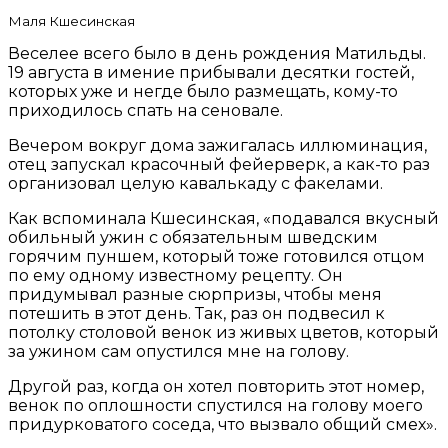
Маля Кшесинская
Веселее всего было в день рождения Матильды.
19 августа в имение прибывали десятки гостей,
которых уже и негде было размещать, кому-то
приходилось спать на сеновале.
Вечером вокруг дома зажигалась иллюминация,
отец запускал красочный фейерверк, а как-то раз
организовал целую кавалькаду с факелами.
Как вспоминала Кшесинская, «подавался вкусный
обильный ужин с обязательным шведским
горячим пуншем, который тоже готовился отцом
по ему одному известному рецепту. Он
придумывал разные сюрпризы, чтобы меня
потешить в этот день. Так, раз он подвесил к
потолку столовой венок из живых цветов, который
за ужином сам опустился мне на голову.
Другой раз, когда он хотел повторить этот номер,
венок по оплошности спустился на голову моего
придурковатого соседа, что вызвало общий смех».