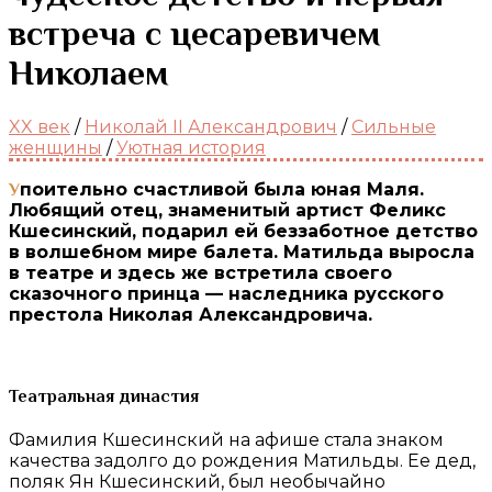
встреча с цесаревичем
Николаем
XX век
/
Николай II Александрович
/
Сильные
женщины
/
Уютная история
Упоительно счастливой была юная Маля.
Любящий отец, знаменитый артист Феликс
Кшесинский, подарил ей беззаботное детство
в волшебном мире балета. Матильда выросла
в театре и здесь же встретила своего
сказочного принца — наследника русского
престола Николая Александровича.
Театральная династия
Фамилия Кшесинский на афише стала знаком
качества задолго до рождения Матильды. Ее дед,
поляк Ян Кшесинский, был необычайно