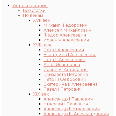
Уютная история
Все статьи
По векам
XVII век
Михаил Фёдорович
Алексей Михайлович
Фёдор Алексеевич
Иоанн V Алексеевич
XVIII век
Пётр I Алексеевич
Екатерина I Алексеевна
Пётр II Алексеевич
Анна Иоанновна
Иоанн VI Антонович
Елизавета Петровна
Пётр III Фёдорович
Екатерина II Алексеевна
Павел I Петрович
XIX век
Александр I Павлович
Николай I Павлович
Александр II Николаевич
Александр III Александрович