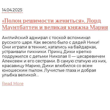
14.04.2025
«Полон решимости жениться». Лорд
Маунтбаттен и великая княжна Мария
Английский адмирал с тоской вспоминал
русского царя. Как весело было с дядей Ники!
Они играли в теннис, катались на байдарках,
устраивали пикники. Принц Дики крепко
подружился с детьми Николая II — цесаревичем
Алексеем и его сестрами. В самую статную из них,
красавицу Марию, Дики влюбился со всем
юношеским пылом. Лучистые глаза и добрая
улыбка великой…
Read More