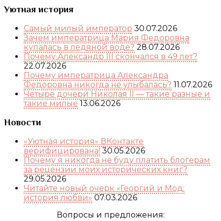
Уютная история
Самый милый император
30.07.2026
Зачем императрица Мария Федоровна
купалась в ледяной воде?
28.07.2026
Почему Александр III скончался в 49 лет?
22.07.2026
Почему императрица Александра
Федоровна никогда не улыбалась?
11.07.2026
Четыре дочери Николая II — такие разные и
такие милые
13.06.2026
Новости
«Уютная история» ВКонтакте
верифицирована!
30.05.2026
Почему я никогда не буду платить блогерам
за рецензии моих исторических книг?
29.05.2026
Читайте новый очерк «Георгий и Мод:
история любви»
07.03.2026
Вопросы и предложения: