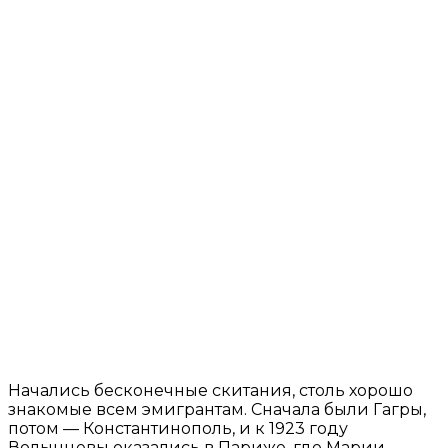
Начались бесконечные скитания, столь хорошо
знакомые всем эмигрантам. Сначала были Гагры,
потом — Константинополь, и к 1923 году
Волынцевы оказались в Париже, где Марии