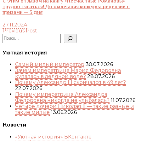
С этим отзывом на книгу «Несчастные Романовы»
трудно тягаться! До окончания конкурса рецензий с
призами — 3 дня
27.11.2024
Previous Post
Поиск
Уютная история
Самый милый император
30.07.2026
Зачем императрица Мария Федоровна
купалась в ледяной воде?
28.07.2026
Почему Александр III скончался в 49 лет?
22.07.2026
Почему императрица Александра
Федоровна никогда не улыбалась?
11.07.2026
Четыре дочери Николая II — такие разные и
такие милые
13.06.2026
Новости
«Уютная история» ВКонтакте