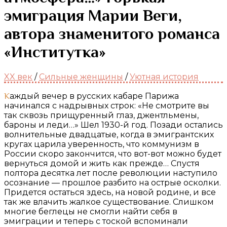
эмиграция Марии Веги,
автора знаменитого романса
«Институтка»
XX век
/
Сильные женщины
/
Уютная история
Каждый вечер в русских кабаре Парижа
начинался с надрывных строк: «Не смотрите вы
так сквозь прищуренный глаз, джентльмены,
бароны и леди…» Шел 1930-й год. Позади остались
волнительные двадцатые, когда в эмигрантских
кругах царила уверенность, что коммунизм в
России скоро закончится, что вот-вот можно будет
вернуться домой и жить как прежде… Спустя
полтора десятка лет после революции наступило
осознание — прошлое разбито на острые осколки.
Придется остаться здесь, на новой родине, и все
так же влачить жалкое существование. Слишком
многие беглецы не смогли найти себя в
эмиграции и теперь с тоской вспоминали