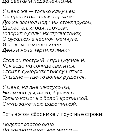
Да цветами подвенечными.
У меня же — только камушек.
Он пропитан солью горькою,
Дождь звенел над ним стеклярусом,
Шелестел, играя парусом,
Говорил о дальних странствиях,
О русалках в черном жемчуге,
И на камне море синее
День и ночь чертило линии.
Стал он пестрый и причудливый,
Как вода на солнце светится.
Стоит в сумерках прислушаться —
Слышно — где-то волны рушатся…
У меня, на дне шкатулочки,
Не смарагды, не карбункулы:
Только камень с белой крапинкой,
С чуть заметною царапинкой.
Есть в этом сборнике и грустные строки:
Подслеповатое окно,
Да комната в четыре метра —