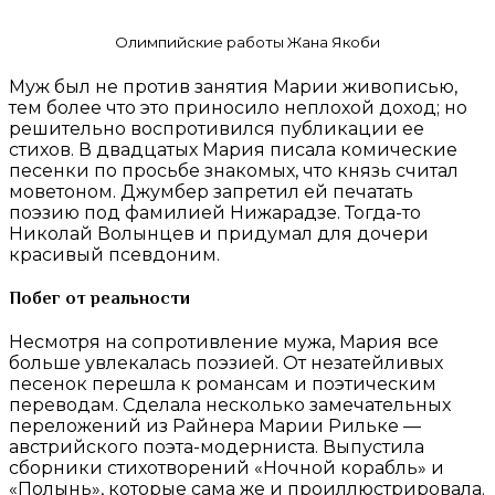
Олимпийские работы Жана Якоби
Муж был не против занятия Марии живописью,
тем более что это приносило неплохой доход; но
решительно воспротивился публикации ее
стихов. В двадцатых Мария писала комические
песенки по просьбе знакомых, что князь считал
моветоном. Джумбер запретил ей печатать
поэзию под фамилией Нижарадзе. Тогда-то
Николай Волынцев и придумал для дочери
красивый псевдоним.
Побег от реальности
Несмотря на сопротивление мужа, Мария все
больше увлекалась поэзией. От незатейливых
песенок перешла к романсам и поэтическим
переводам. Сделала несколько замечательных
переложений из Райнера Марии Рильке —
австрийского поэта-модерниста. Выпустила
сборники стихотворений «Ночной корабль» и
«Полынь», которые сама же и проиллюстрировала.