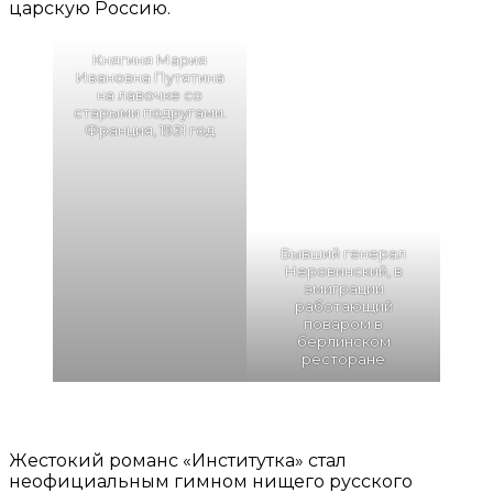
царскую Россию.
Княгиня Мария
Ивановна Путятина
на лавочке со
старыми подругами.
Франция, 1931 год
Бывший генерал
Неровинский, в
эмиграции
работающий
поваром в
берлинском
ресторане
Жестокий романс «Институтка» стал
неофициальным гимном нищего русского