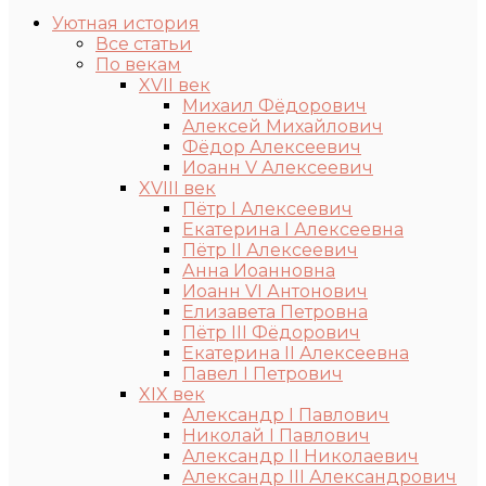
Уютная история
Все статьи
По векам
XVII век
Михаил Фёдорович
Алексей Михайлович
Фёдор Алексеевич
Иоанн V Алексеевич
XVIII век
Пётр I Алексеевич
Екатерина I Алексеевна
Пётр II Алексеевич
Анна Иоанновна
Иоанн VI Антонович
Елизавета Петровна
Пётр III Фёдорович
Екатерина II Алексеевна
Павел I Петрович
XIX век
Александр I Павлович
Николай I Павлович
Александр II Николаевич
Александр III Александрович