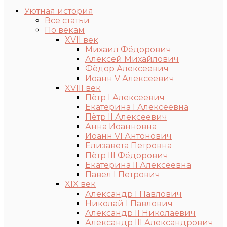
Уютная история
Все статьи
По векам
XVII век
Михаил Фёдорович
Алексей Михайлович
Фёдор Алексеевич
Иоанн V Алексеевич
XVIII век
Пётр I Алексеевич
Екатерина I Алексеевна
Пётр II Алексеевич
Анна Иоанновна
Иоанн VI Антонович
Елизавета Петровна
Пётр III Фёдорович
Екатерина II Алексеевна
Павел I Петрович
XIX век
Александр I Павлович
Николай I Павлович
Александр II Николаевич
Александр III Александрович