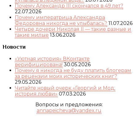
Почему Александр III скончался в 49 лет?
22.07.2026
Почему императрица Александра
Федоровна никогда не улыбалась?
11.07.2026
Четыре дочери Николая II — такие разные и
такие милые
13.06.2026
Новости
«Уютная история» ВКонтакте
верифицирована!
30.05.2026
Почему я никогда не буду платить блогерам
за рецензии моих исторических книг?
29.05.2026
Читайте новый очерк «Георгий и Мод:
история любви»
07.03.2026
Вопросы и предложения:
annapeicheva@yandex.ru