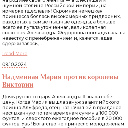
на родине своего жениха — в блестящей и
шумной столице Российской империи, на
ярмарке тщеславия! Скромная немецкая
принцесса боялась высокомерных придворных,
разодетых в самые пышные одежды, а больше
всего ее пугала утонченная, великолепная
свекровь. Александра Федоровна поглядывала на
невестку с пренебрежением и, кажется, едва
сдерживалась,…
Read More
09.10.2024
Надменная Мария против королевы
Виктории
Дочь русского царя Александра II знала себе
цену. Когда Мария вышла замуж за английского
принца Альфреда, отец назначил ей в приданое
неслыханную по тем временам сумму в 100 000
фунтов, и сверх того ежегодное пособие в 20 000
фунтов. Увы! Богатство не принесло молодоженам