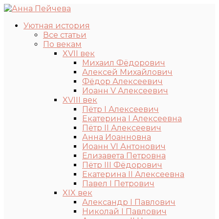
Уютная история
Все статьи
По векам
XVII век
Михаил Фёдорович
Алексей Михайлович
Фёдор Алексеевич
Иоанн V Алексеевич
XVIII век
Пётр I Алексеевич
Екатерина I Алексеевна
Пётр II Алексеевич
Анна Иоанновна
Иоанн VI Антонович
Елизавета Петровна
Пётр III Фёдорович
Екатерина II Алексеевна
Павел I Петрович
XIX век
Александр I Павлович
Николай I Павлович