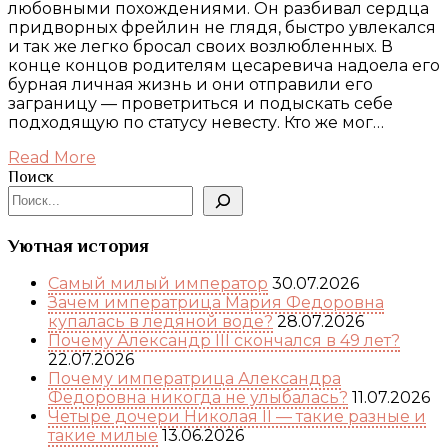
любовными похождениями. Он разбивал сердца
придворных фрейлин не глядя, быстро увлекался
и так же легко бросал своих возлюбленных. В
конце концов родителям цесаревича надоела его
бурная личная жизнь и они отправили его
заграницу — проветриться и подыскать себе
подходящую по статусу невесту. Кто же мог…
Read More
Поиск
Уютная история
Самый милый император
30.07.2026
Зачем императрица Мария Федоровна
купалась в ледяной воде?
28.07.2026
Почему Александр III скончался в 49 лет?
22.07.2026
Почему императрица Александра
Федоровна никогда не улыбалась?
11.07.2026
Четыре дочери Николая II — такие разные и
такие милые
13.06.2026