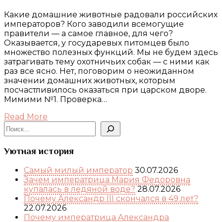
Какие домашние животные радовали российских
императоров? Кого заводили всемогущие
правители — а самое главное, для чего?
Оказывается, у государевых питомцев было
множество полезных функций. Мы не будем здесь
затрагивать тему охотничьих собак — с ними как
раз все ясно. Нет, поговорим о неожиданном
значении домашних животных, которым
посчастливилось оказаться при царском дворе.
Мимими №1. Проверка…
Read More
Поиск
Уютная история
Самый милый император
30.07.2026
Зачем императрица Мария Федоровна
купалась в ледяной воде?
28.07.2026
Почему Александр III скончался в 49 лет?
22.07.2026
Почему императрица Александра