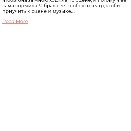
чтобы она за мною ходила по сцене, и потому я ее
сама кормила. Я брала ее с собою в театр, чтобы
приучить к сцене и музыке….
Read More