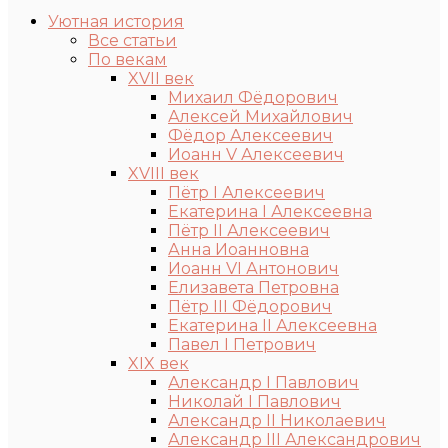
Уютная история
Все статьи
По векам
XVII век
Михаил Фёдорович
Алексей Михайлович
Фёдор Алексеевич
Иоанн V Алексеевич
XVIII век
Пётр I Алексеевич
Екатерина I Алексеевна
Пётр II Алексеевич
Анна Иоанновна
Иоанн VI Антонович
Елизавета Петровна
Пётр III Фёдорович
Екатерина II Алексеевна
Павел I Петрович
XIX век
Александр I Павлович
Николай I Павлович
Александр II Николаевич
Александр III Александрович