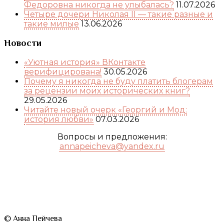
Федоровна никогда не улыбалась?
11.07.2026
Четыре дочери Николая II — такие разные и
такие милые
13.06.2026
Новости
«Уютная история» ВКонтакте
верифицирована!
30.05.2026
Почему я никогда не буду платить блогерам
за рецензии моих исторических книг?
29.05.2026
Читайте новый очерк «Георгий и Мод:
история любви»
07.03.2026
Вопросы и предложения:
annapeicheva@yandex.ru
© Анна Пейчева