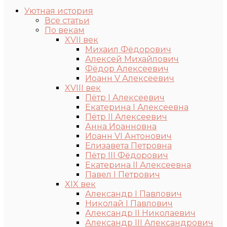
Уютная история
Все статьи
По векам
XVII век
Михаил Фёдорович
Алексей Михайлович
Фёдор Алексеевич
Иоанн V Алексеевич
XVIII век
Пётр I Алексеевич
Екатерина I Алексеевна
Пётр II Алексеевич
Анна Иоанновна
Иоанн VI Антонович
Елизавета Петровна
Пётр III Фёдорович
Екатерина II Алексеевна
Павел I Петрович
XIX век
Александр I Павлович
Николай I Павлович
Александр II Николаевич
Александр III Александрович