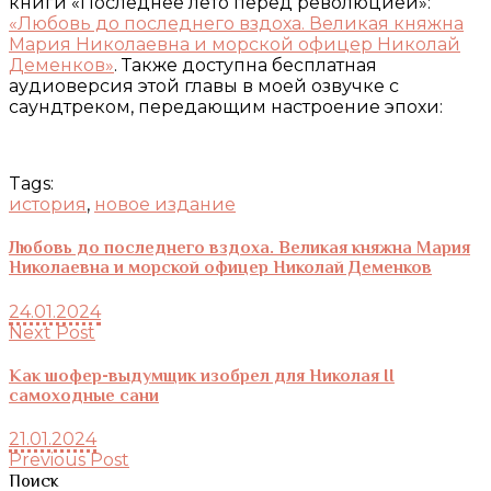
книги «Последнее лето перед революцией»:
«Любовь до последнего вздоха. Великая княжна
Мария Николаевна и морской офицер Николай
Деменков»
. Также доступна бесплатная
аудиоверсия этой главы в моей озвучке с
саундтреком, передающим настроение эпохи:
Tags:
история
,
новое издание
Любовь до последнего вздоха. Великая княжна Мария
Николаевна и морской офицер Николай Деменков
24.01.2024
Next Post
Как шофер-выдумщик изобрел для Николая II
самоходные сани
21.01.2024
Previous Post
Поиск