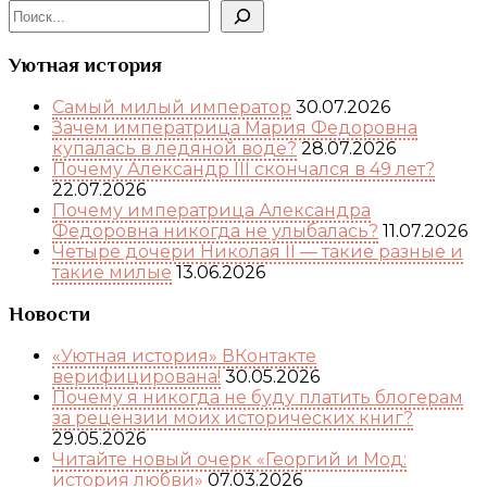
Уютная история
Самый милый император
30.07.2026
Зачем императрица Мария Федоровна
купалась в ледяной воде?
28.07.2026
Почему Александр III скончался в 49 лет?
22.07.2026
Почему императрица Александра
Федоровна никогда не улыбалась?
11.07.2026
Четыре дочери Николая II — такие разные и
такие милые
13.06.2026
Новости
«Уютная история» ВКонтакте
верифицирована!
30.05.2026
Почему я никогда не буду платить блогерам
за рецензии моих исторических книг?
29.05.2026
Читайте новый очерк «Георгий и Мод:
история любви»
07.03.2026