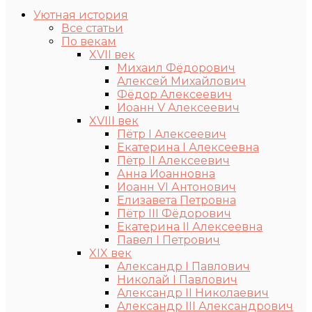
Уютная история
Все статьи
По векам
XVII век
Михаил Фёдорович
Алексей Михайлович
Фёдор Алексеевич
Иоанн V Алексеевич
XVIII век
Пётр I Алексеевич
Екатерина I Алексеевна
Пётр II Алексеевич
Анна Иоанновна
Иоанн VI Антонович
Елизавета Петровна
Пётр III Фёдорович
Екатерина II Алексеевна
Павел I Петрович
XIX век
Александр I Павлович
Николай I Павлович
Александр II Николаевич
Александр III Александрович