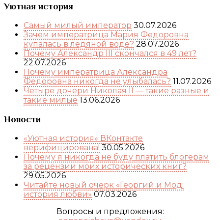
Уютная история
Самый милый император
30.07.2026
Зачем императрица Мария Федоровна
купалась в ледяной воде?
28.07.2026
Почему Александр III скончался в 49 лет?
22.07.2026
Почему императрица Александра
Федоровна никогда не улыбалась?
11.07.2026
Четыре дочери Николая II — такие разные и
такие милые
13.06.2026
Новости
«Уютная история» ВКонтакте
верифицирована!
30.05.2026
Почему я никогда не буду платить блогерам
за рецензии моих исторических книг?
29.05.2026
Читайте новый очерк «Георгий и Мод:
история любви»
07.03.2026
Вопросы и предложения: