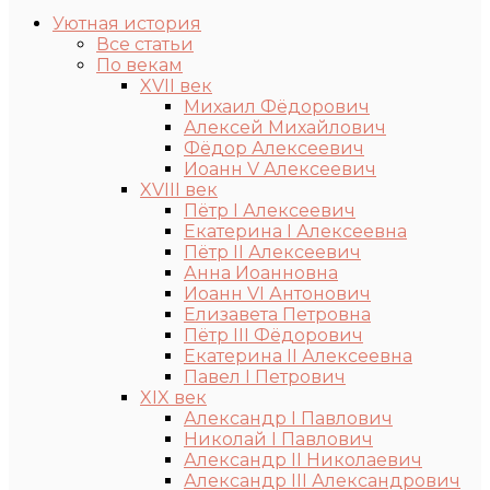
Уютная история
Все статьи
По векам
XVII век
Михаил Фёдорович
Алексей Михайлович
Фёдор Алексеевич
Иоанн V Алексеевич
XVIII век
Пётр I Алексеевич
Екатерина I Алексеевна
Пётр II Алексеевич
Анна Иоанновна
Иоанн VI Антонович
Елизавета Петровна
Пётр III Фёдорович
Екатерина II Алексеевна
Павел I Петрович
XIX век
Александр I Павлович
Николай I Павлович
Александр II Николаевич
Александр III Александрович