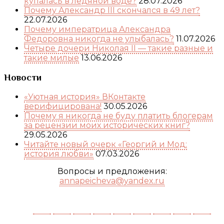
купалась в ледяной воде?
28.07.2026
Почему Александр III скончался в 49 лет?
22.07.2026
Почему императрица Александра
Федоровна никогда не улыбалась?
11.07.2026
Четыре дочери Николая II — такие разные и
такие милые
13.06.2026
Новости
«Уютная история» ВКонтакте
верифицирована!
30.05.2026
Почему я никогда не буду платить блогерам
за рецензии моих исторических книг?
29.05.2026
Читайте новый очерк «Георгий и Мод:
история любви»
07.03.2026
Вопросы и предложения:
annapeicheva@yandex.ru