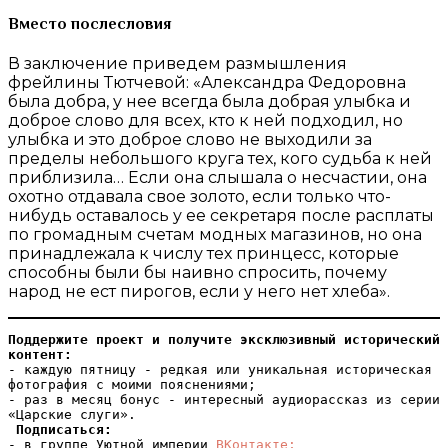
Вместо послесловия
В заключение приведем размышления
фрейлины Тютчевой: «Александра Федоровна
была добра, у нее всегда была добрая улыбка и
доброе слово для всех, кто к ней подходил, но
улыбка и это доброе слово не выходили за
пределы небольшого круга тех, кого судьба к ней
приблизила… Если она слышала о несчастии, она
охотно отдавала свое золото, если только что-
нибудь оставалось у ее секретаря после расплаты
по громадным счетам модных магазинов, но она
принадлежала к числу тех принцесс, которые
способны были бы наивно спросить, почему
народ не ест пирогов, если у него нет хлеба».
Поддержите проект и получите эксклюзивный исторический 
контент: 
- каждую пятницу - редкая или уникальная историческая 
фотография с моими пояснениями;

- раз в месяц бонус - интересный аудиорассказ из серии 
 Подписаться:
- в группе Уютной империи 
ВКонтакте;