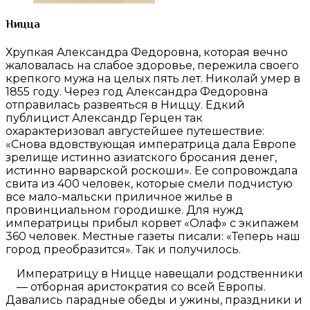
Ницца
Хрупкая Александра Федоровна, которая вечно
жаловалась на слабое здоровье, пережила своего
крепкого мужа на целых пять лет. Николай умер в
1855 году. Через год Александра Федоровна
отправилась развеяться в Ниццу. Едкий
публицист Александр Герцен так
охарактеризовал августейшее путешествие:
«Снова вдовствующая императрица дала Европе
зрелище истинно азиатского бросания денег,
истинно варварской роскоши». Ее сопровождала
свита из 400 человек, которые смели подчистую
все мало-мальски приличное жилье в
провинциальном городишке. Для нужд
императрицы прибыл корвет «Олаф» с экипажем
360 человек. Местные газеты писали: «Теперь наш
город преобразится». Так и получилось.
Императрицу в Ницце навещали родственники
— отборная аристократия со всей Европы.
Давались парадные обеды и ужины, праздники и