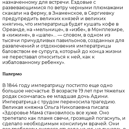
назначенному для встречи. Ездовые с
развевающимися по ветру черными плюмажами
скакали на ферму, в Знаменское, в Сергиевку
предупредить великих князей и великих
княгинь, что императрица будет кушать кофе в
Ореанде, на «мельнице», в «избе», в Монплезире,
в «хижине», в «шале»… — словом, в одном из
тысячи причудливых павильонов, созданных для
развлечений и отдохновения императрицы
баловством ее супруга, который до конца жизни
не переставал относиться к ней, как к
избалованному ребенку».
Палермо
В 1844 году императрицу постигло еще одно
большое несчастье. В возрасте 19 лет при тяжелых
родах скончалась ее младшая дочь Адини.
Императрица с трудом переносила трагедию.
Великая княжна Ольга Николаевна писала:
«Здоровье Мама́ становилось все хуже. Оно
трепетало как пламя свечи, грозящей погаснуть, и
сделало необходимым консилиум врачей. Они