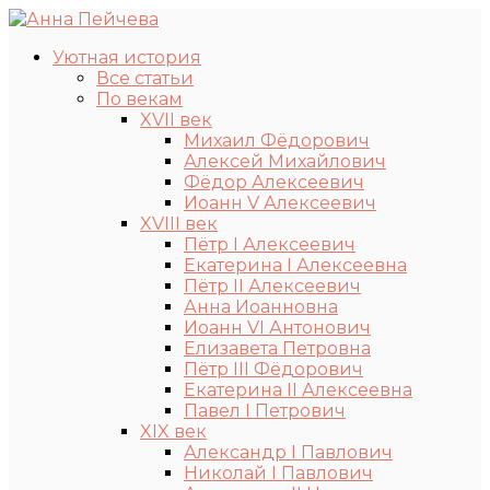
Уютная история
Все статьи
По векам
XVII век
Михаил Фёдорович
Алексей Михайлович
Фёдор Алексеевич
Иоанн V Алексеевич
XVIII век
Пётр I Алексеевич
Екатерина I Алексеевна
Пётр II Алексеевич
Анна Иоанновна
Иоанн VI Антонович
Елизавета Петровна
Пётр III Фёдорович
Екатерина II Алексеевна
Павел I Петрович
XIX век
Александр I Павлович
Николай I Павлович