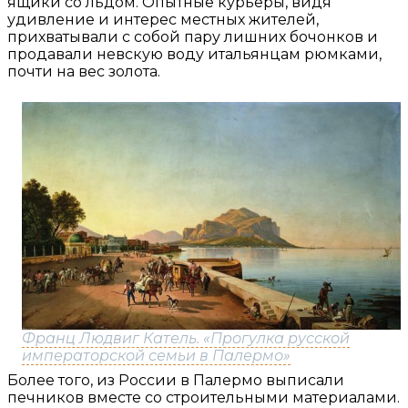
ящики со льдом. Опытные курьеры, видя
удивление и интерес местных жителей,
прихватывали с собой пару лишних бочонков и
продавали невскую воду итальянцам рюмками,
почти на вес золота.
Франц Людвиг Катель. «Прогулка русской
императорской семьи в Палермо»
Более того, из России в Палермо выписали
печников вместе со строительными материалами.