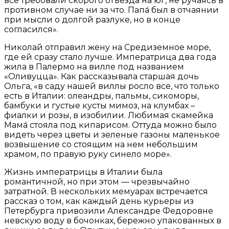
все требовали скорого отъезда на юг, не ручаясь в
противном случае ни за что. Папа́ был в отчаянии
при мысли о долгой разлуке, но в конце
согласился».
Николай отправил жену на Средиземное море,
где ей сразу стало лучше. Императрица два года
жила в Палермо на вилле под названием
«Оливуцца». Как рассказывала старшая дочь
Ольга, «в саду нашей виллы росло все, что только
есть в Италии: олеандры, пальмы, сикоморы,
бамбуки и густые кусты мимоз, на клумбах –
фиалки и розы, в изобилии. Любимая скамейка
Мама́ стояла под кипарисом. Оттуда можно было
видеть через цветы и зеленые газоны маленькое
возвышение со стоящим на нем небольшим
храмом, по правую руку синело море».
Жизнь императрицы в Италии была
романтичной, но при этом — чрезвычайно
затратной. В нескольких мемуарах встречается
рассказ о том, как каждый день курьеры из
Петербурга привозили Александре Федоровне
невскую воду в бочонках, бережно упакованных в