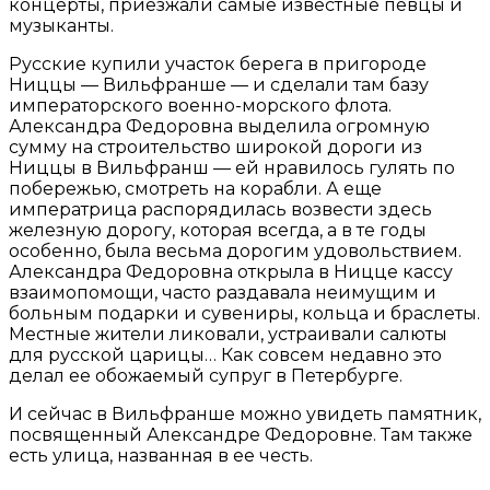
концерты, приезжали самые известные певцы и
музыканты.
Русские купили участок берега в пригороде
Ниццы — Вильфранше — и сделали там базу
императорского военно-морского флота.
Александра Федоровна выделила огромную
сумму на строительство широкой дороги из
Ниццы в Вильфранш — ей нравилось гулять по
побережью, смотреть на корабли. А еще
императрица распорядилась возвести здесь
железную дорогу, которая всегда, а в те годы
особенно, была весьма дорогим удовольствием.
Александра Федоровна открыла в Ницце кассу
взаимопомощи, часто раздавала неимущим и
больным подарки и сувениры, кольца и браслеты.
Местные жители ликовали, устраивали салюты
для русской царицы… Как совсем недавно это
делал ее обожаемый супруг в Петербурге.
И сейчас в Вильфранше можно увидеть памятник,
посвященный Александре Федоровне. Там также
есть улица, названная в ее честь.