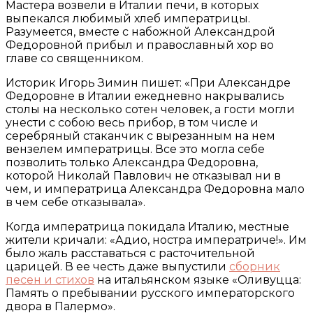
Мастера возвели в Италии печи, в которых
выпекался любимый хлеб императрицы.
Разумеется, вместе с набожной Александрой
Федоровной прибыл и православный хор во
главе со священником.
Историк Игорь Зимин пишет: «При Александре
Федоровне в Италии ежедневно накрывались
столы на несколько сотен человек, а гости могли
унести с собою весь прибор, в том числе и
серебряный стаканчик с вырезанным на нем
вензелем императрицы. Все это могла себе
позволить только Александра Федоровна,
которой Николай Павлович не отказывал ни в
чем, и императрица Александра Федоровна мало
в чем себе отказывала».
Когда императрица покидала Италию, местные
жители кричали: «Адио, ностра императриче!». Им
было жаль расставаться с расточительной
царицей. В ее честь даже выпустили
сборник
песен и стихов
на итальянском языке «Оливуцца:
Память о пребывании русского императорского
двора в Палермо».