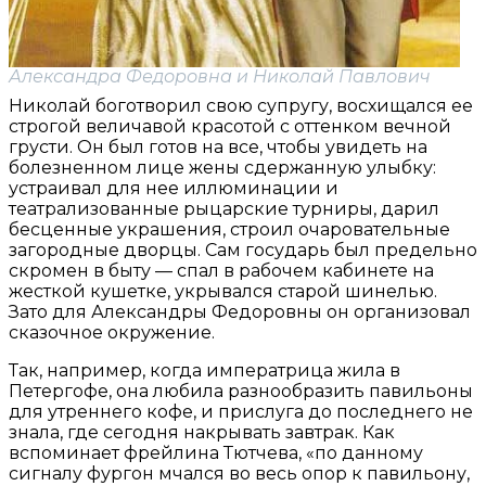
Александра Федоровна и Николай Павлович
Николай боготворил свою супругу, восхищался ее
строгой величавой красотой с оттенком вечной
грусти. Он был готов на все, чтобы увидеть на
болезненном лице жены сдержанную улыбку:
устраивал для нее иллюминации и
театрализованные рыцарские турниры, дарил
бесценные украшения, строил очаровательные
загородные дворцы. Сам государь был предельно
скромен в быту — спал в рабочем кабинете на
жесткой кушетке, укрывался старой шинелью.
Зато для Александры Федоровны он организовал
сказочное окружение.
Так, например, когда императрица жила в
Петергофе, она любила разнообразить павильоны
для утреннего кофе, и прислуга до последнего не
знала, где сегодня накрывать завтрак. Как
вспоминает фрейлина Тютчева, «по данному
сигналу фургон мчался во весь опор к павильону,