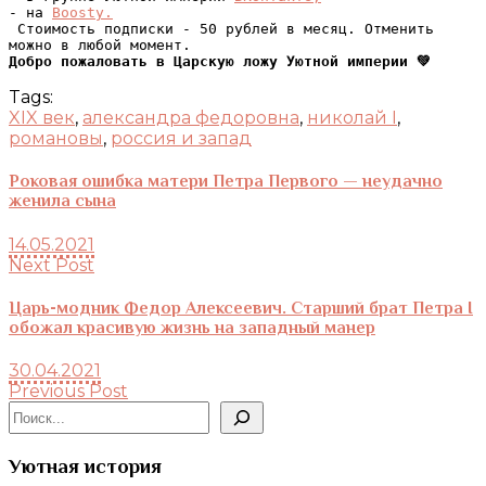
- на 
Boosty.
 Стоимость подписки - 50 рублей в месяц. Отменить 
Добро пожаловать в Царскую ложу Уютной империи 💚
Tags:
XIX век
,
александра федоровна
,
николай I
,
романовы
,
россия и запад
Роковая ошибка матери Петра Первого — неудачно
женила сына
14.05.2021
Next Post
Царь-модник Федор Алексеевич. Старший брат Петра I
обожал красивую жизнь на западный манер
30.04.2021
Previous Post
Поиск
Уютная история