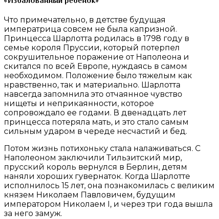
«Избалованный ребенок»
Что примечательно, в детстве будущая
императрица совсем не была капризной.
Принцесса Шарлотта родилась в 1798 году в
семье короля Пруссии, который потерпел
сокрушительное поражение от Наполеона и
скитался по всей Европе, нуждаясь в самом
необходимом. Положение было тяжелым как
нравственно, так и материально. Шарлотта
навсегда запомнила это отчаянное чувство
нищеты и неприкаянности, которое
сопровождало ее годами. В двенадцать лет
принцесса потеряла мать, и это стало самым
сильным ударом в череде несчастий и бед.
Потом жизнь потихоньку стала налаживаться. С
Наполеоном заключили Тильзитский мир,
прусский король вернулся в Берлин, детям
наняли хороших гувернаток. Когда Шарлотте
исполнилось 15 лет, она познакомилась с великим
князем Николаем Павловичем, будущим
императором Николаем I, и через три года вышла
за него замуж.