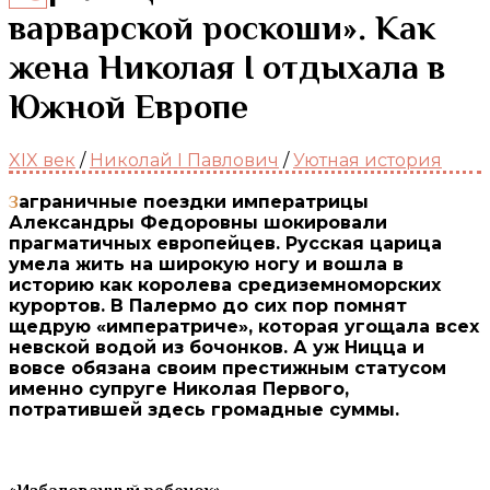
варварской роскоши». Как
жена Николая I отдыхала в
Южной Европе
XIX век
/
Николай I Павлович
/
Уютная история
Заграничные поездки императрицы
Александры Федоровны шокировали
прагматичных европейцев. Русская царица
умела жить на широкую ногу и вошла в
историю как королева средиземноморских
курортов. В Палермо до сих пор помнят
щедрую «императриче», которая угощала всех
невской водой из бочонков. А уж Ницца и
вовсе обязана своим престижным статусом
именно супруге Николая Первого,
потратившей здесь громадные суммы.