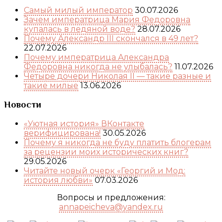
Самый милый император
30.07.2026
Зачем императрица Мария Федоровна
купалась в ледяной воде?
28.07.2026
Почему Александр III скончался в 49 лет?
22.07.2026
Почему императрица Александра
Федоровна никогда не улыбалась?
11.07.2026
Четыре дочери Николая II — такие разные и
такие милые
13.06.2026
Новости
«Уютная история» ВКонтакте
верифицирована!
30.05.2026
Почему я никогда не буду платить блогерам
за рецензии моих исторических книг?
29.05.2026
Читайте новый очерк «Георгий и Мод:
история любви»
07.03.2026
Вопросы и предложения:
annapeicheva@yandex.ru