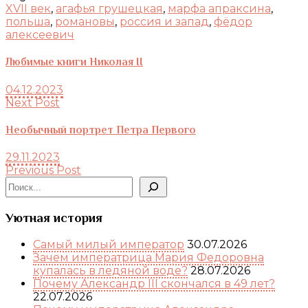
XVII век
,
агафья грушецкая
,
марфа апраксина
,
польша
,
романовы
,
россия и запад
,
фёдор
алексеевич
Любимые книги Николая II
04.12.2023
Next Post
Необычный портрет Петра Первого
29.11.2023
Previous Post
Поиск
Уютная история
Самый милый император
30.07.2026
Зачем императрица Мария Федоровна
купалась в ледяной воде?
28.07.2026
Почему Александр III скончался в 49 лет?
22.07.2026