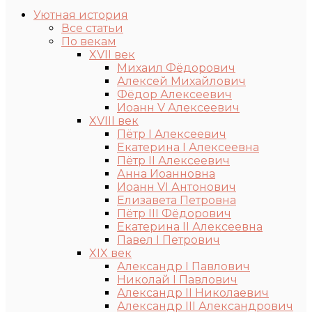
Уютная история
Все статьи
По векам
XVII век
Михаил Фёдорович
Алексей Михайлович
Фёдор Алексеевич
Иоанн V Алексеевич
XVIII век
Пётр I Алексеевич
Екатерина I Алексеевна
Пётр II Алексеевич
Анна Иоанновна
Иоанн VI Антонович
Елизавета Петровна
Пётр III Фёдорович
Екатерина II Алексеевна
Павел I Петрович
XIX век
Александр I Павлович
Николай I Павлович
Александр II Николаевич
Александр III Александрович