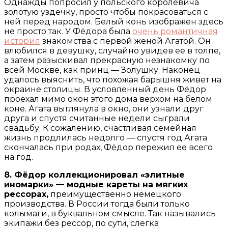
Однажды попросил у польского королевича
золотую уздечку, просто чтобы покрасоваться с
ней перед народом. Белый конь изображен здесь
не просто так. У Фёдора была
очень романтичная
история
знакомства с первой женой Агатой. Он
влюбился в девушку, случайно увидев ее в толпе,
а затем разыскивал прекрасную незнакомку по
всей Москве, как принц — Золушку. Наконец
удалось выяснить, что похожая барышня живет на
окраине столицы. В условленный день Фёдор
проехал мимо окон этого дома верхом на белом
коне. Агата выглянула в окно, они узнали друг
друга и спустя считанные недели сыграли
свадьбу. К сожалению, счастливая семейная
жизнь продлилась недолго — спустя год Агата
скончалась при родах, Фёдор пережил ее всего
на год.
8. Фёдор коллекционировал «элитные
иномарки» — модные кареты на мягких
рессорах,
преимущественно немецкого
производства. В России тогда были только
колымаги, в буквальном смысле. Так назывались
экипажи без рессор, по сути, слегка