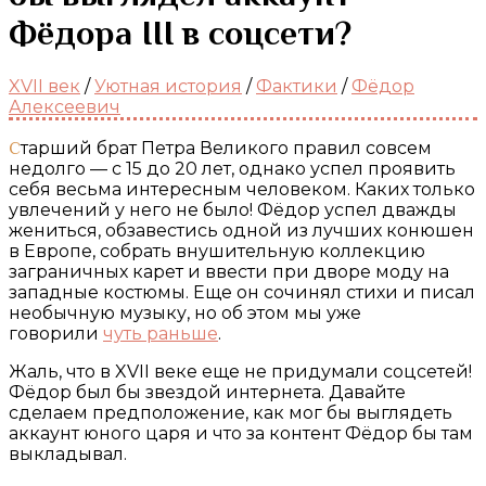
Фёдора III в соцсети?
XVII век
/
Уютная история
/
Фактики
/
Фёдор
Алексеевич
Старший брат Петра Великого правил совсем
недолго — с 15 до 20 лет, однако успел проявить
себя весьма интересным человеком. Каких только
увлечений у него не было! Фёдор успел дважды
жениться, обзавестись одной из лучших конюшен
в Европе, собрать внушительную коллекцию
заграничных карет и ввести при дворе моду на
западные костюмы. Еще он сочинял стихи и писал
необычную музыку, но об этом мы уже
говорили
чуть раньше
.
Жаль, что в XVII веке еще не придумали соцсетей!
Фёдор был бы звездой интернета. Давайте
сделаем предположение, как мог бы выглядеть
аккаунт юного царя и что за контент Фёдор бы там
выкладывал.