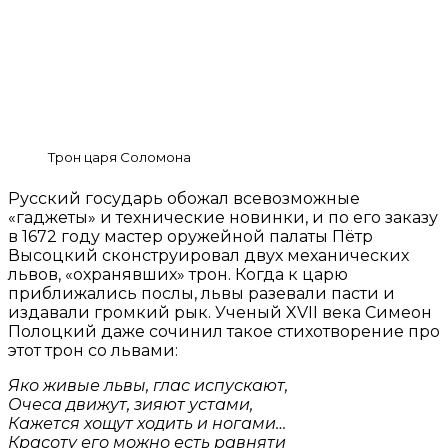
Трон царя Соломона
Русский государь обожал всевозможные
«гаджеты» и технические новинки, и по его заказу
в 1672 году мастер оружейной палаты Пётр
Высоцкий сконструировал двух механических
львов, «охранявших» трон. Когда к царю
приближались послы, львы разевали пасти и
издавали громкий рык. Ученый XVII века Симеон
Полоцкий даже сочинил такое стихотворение про
этот трон со львами:
Яко живые львы, глас испускают,
Очеса движут, зияют устами,
Кажется хощут ходить и ногами…
Красоту его можно есть равняти